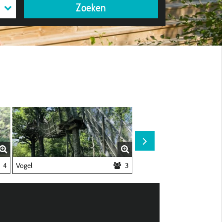
Zoeken
4
Vogel
3
Visser