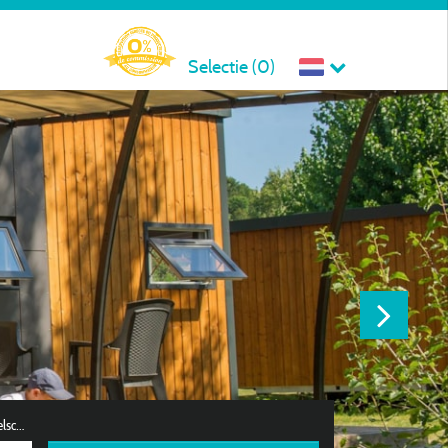
Selectie (
0
)
Reisgezelschap