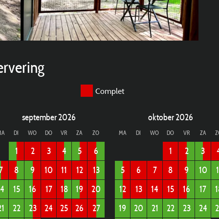
ervering
Complet
september 2026
oktober 2026
MA
DI
WO
DO
VR
ZA
ZO
MA
DI
WO
DO
VR
ZA
Z
1
2
3
4
5
6
1
2
3
7
8
9
10
11
12
13
5
6
7
8
9
10
1
14
15
16
17
18
19
20
12
13
14
15
16
17
1
21
22
23
24
25
26
27
19
20
21
22
23
24
2