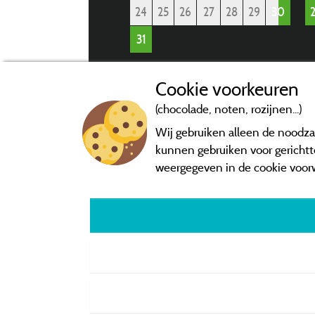
24
25
26
27
28
29
30
31
Cookie voorkeuren
Services
(chocolade, noten, rozijnen...)
Wij gebruiken alleen de noodzak
kunnen gebruiken voor gerichtte
weergegeven in de cookie voor