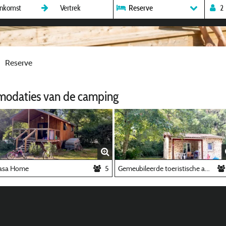
Reserve
Reserve
modaties van de camping
asa Home
5
Gemeubileerde toeristische accommodatie