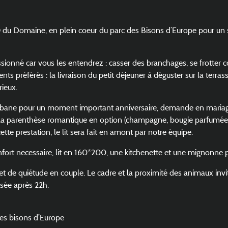
u Domaine, en plein coeur du parc des Bisons d’Europe pour un sé
ionné car vous les entendrez : casser des branchages, se frotter con
 préférés : la livraison du petit déjeuner à déguster sur la terras
rieux.
cabane pour un moment important anniversaire, demande en maria
a parenthèse romantique en option (champagne, bougie parfumées
tte prestation, le lit sera fait en amont par notre équipe.
ort necessaire, lit en 160*200, une kitchenette et une mignonne pe
de quiétude en couple. Le cadre et la proximité des animaux invitent
sée après 22h.
des bisons d’Europe