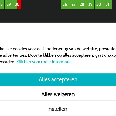
28
29
30
26
27
28
29
30
31
elijke cookies voor de functionering van de website, prestati
 advertenties. Door te klikken op alles accepteren, gaat u akk
waarden.
Klik hier voor meer informatie
Alles accepteren
Algemene verkoopvo
Alles weigeren
Contact gegevens
Instellen