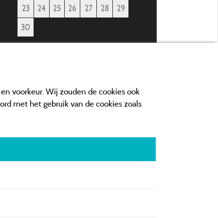
23
24
25
26
27
28
29
30
e en voorkeur. Wij zouden de cookies ook
oord met het gebruik van de cookies zoals
orwaarden