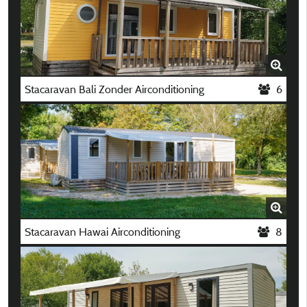
Stacaravan Bali Zonder Airconditioning
6
Stacaravan Hawai Airconditioning
8