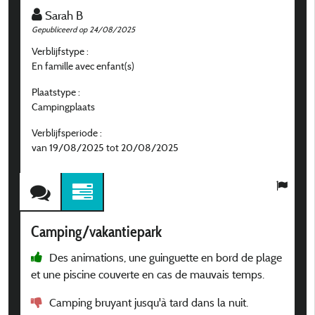
Sarah B
Gepubliceerd op 24/08/2025
G
Verblijfstype :
Ve
En famille avec enfant(s)
E
Plaatstype :
P
Campingplaats
C
Verblijfsperiode :
V
van 19/08/2025 tot 20/08/2025
v
Camping/vakantiepark
C
Des animations, une guinguette en bord de plage
et une piscine couverte en cas de mauvais temps.
Camping bruyant jusqu'à tard dans la nuit.