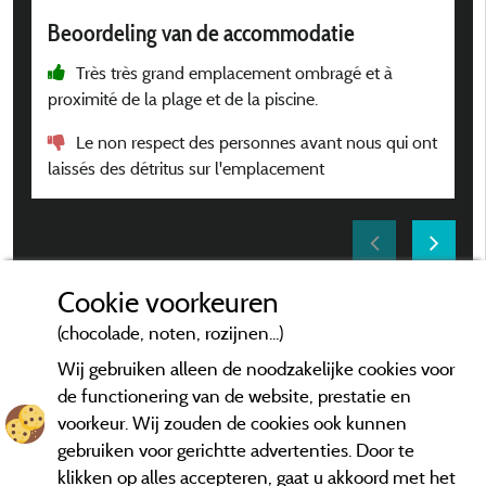
B
Beoordeling van de accommodatie
Très très grand emplacement ombragé et à
proximité de la plage et de la piscine.
Le non respect des personnes avant nous qui ont
laissés des détritus sur l'emplacement
Cookie voorkeuren
*Beoordelingen die niet ouder zijn dan drie jaar en een controle
hebben ondergaan.
Meer informatie
(chocolade, noten, rozijnen...)
Wij gebruiken alleen de noodzakelijke cookies voor
de functionering van de website, prestatie en
voorkeur. Wij zouden de cookies ook kunnen
gebruiken voor gerichtte advertenties. Door te
klikken op alles accepteren, gaat u akkoord met het