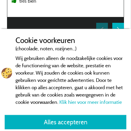
très bien
l
"
s
c
t
Cookie voorkeuren
c
Beoordelingen die niet ouder zijn dan drie jaar en een controle
c
(chocolade, noten, rozijnen...)
hebben ondergaan.
Meer informatie
b
Wij gebruiken alleen de noodzakelijke cookies voor
de functionering van de website, prestatie en
voorkeur. Wij zouden de cookies ook kunnen
gebruiken voor gerichtte advertenties. Door te
c
klikken op alles accepteren, gaat u akkoord met het
b
gebruik van de cookies zoals weergegeven in de
c
cookie voorwaarden.
Klik hier voor meer informatie
m
t
p
Alles accepteren
m
Algemene verkoopvoorwaarden