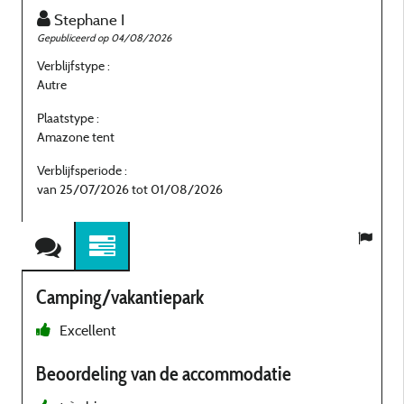
Stephane I
Gepubliceerd op 04/08/2026
G
Verblijfstype :
V
Autre
A
Plaatstype :
P
Amazone tent
Verblijfsperiode :
V
van 25/07/2026 tot 01/08/2026
Camping/vakantiepark
Excellent
d
Beoordeling van de accommodatie
p
a